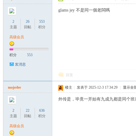
glams jey 不是同一個老闆嗎
2
26
553
主题
回帖
积分
高级会员
积分
553
发消息
回复
mojerlee
楼主
|
发表于 2025-12-3 17:34:29
|
显示全
外传是，毕竟一开始有九成九都是同个班底
2
22
636
主题
回帖
积分
高级会员