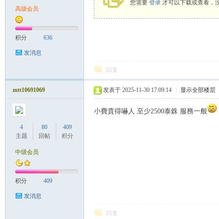
您需要
登录
才可以下载或查看，
高级会员
致
积分
636
发消息
回复
mtt10691069
发表于 2025-11-30 17:09:14
|
显示全部楼层
小費貴得嚇人 至少2500泰銖 服務一般
暹
4
80
409
主题
回帖
积分
中级会员
积分
409
发消息
回复