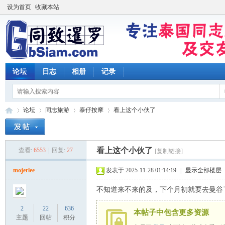
设为首页
收藏本站
论坛
日志
相册
记录
论坛
同志旅游
泰仔按摩
看上这个小伙了
看上这个小伙了
查看:
6553
|
回复:
27
[复制链接]
同
»
›
›
›
mojerlee
发表于 2025-11-28 01:14:19
|
显示全部楼层
不知道来不来的及，下个月初就要去曼谷
2
22
636
本帖子中包含更多资源
主题
回帖
积分