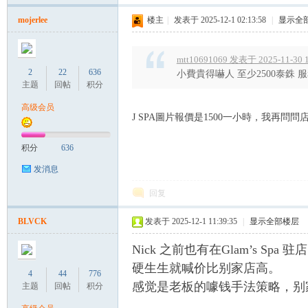
罗
mojerlee
楼主
|
发表于 2025-12-1 02:13:58
|
显示全
mtt10691069 发表于 2025-11-30 1
2
22
636
小費貴得嚇人 至少2500泰銖 
主题
回帖
积分
高级会员
J SPA圖片報價是1500一小時，我再
（
积分
636
发消息
回复
BLVCK
发表于 2025-12-1 11:39:35
|
显示全部楼层
Nick 之前也有在Glam’s Sp
硬生生就喊价比别家店高。
4
44
776
Gb
感觉是老板的噱钱手法策略，别
主题
回帖
积分