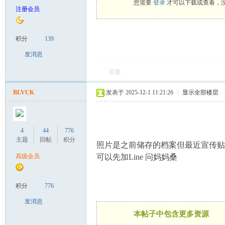
您需要
登录
才可以下载或查看，
注册会员
致
积分
139
发消息
回复
BLVCK
发表于 2025-12-1 11:21:26
|
显示全部楼层
暹
4
44
776
主题
回帖
积分
照片是之前储存的档案
但最近宣传贴
高级会员
可以先加Line 问妈妈桑
积分
776
发消息
本帖子中包含更多资源