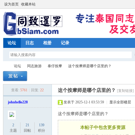
设为首页
收藏本站
论坛
日志
相册
记录
论坛
同志旅游
泰仔按摩
这个按摩师是哪个店里的？
这个按摩师是哪个店里的？
查看:
5761
|
回复:
22
[复制链接]
同
»
›
›
›
johnhello228
发表于 2025-12-1 03:53:59
|
显示全部楼层
这个按摩师是哪个店里的？
2
21
139
本帖子中包含更多资源
主题
回帖
积分