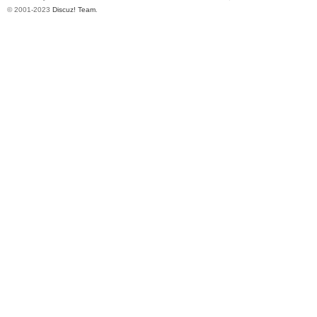
© 2001-2023
Discuz! Team
.
Co
m