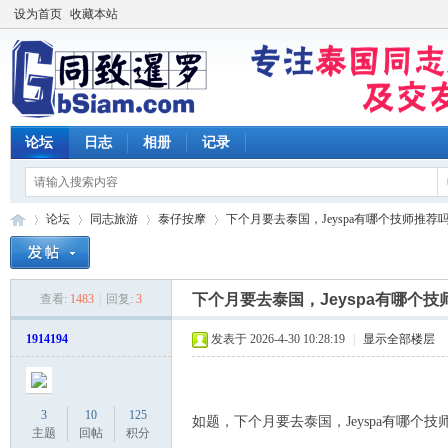
设为首页
收藏本站
论坛
日志
相册
记录
论坛
同志旅游
泰仔按摩
下个月要去泰国，Jeyspa有哪个技师推荐吗？ 
下个月要去泰国，Jeyspa有哪个技
查看:
1483
|
回复:
3
同
»
›
›
›
1914194
发表于 2026-4-30 10:28:19
|
显示全部楼层
3
10
125
如题，下个月要去泰国，Jeyspa有哪个技
主题
回帖
积分