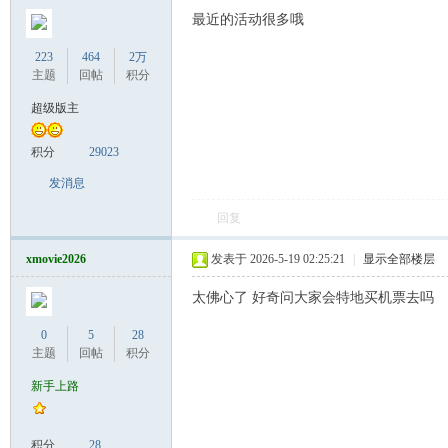
罗
最近的活动很多哦
223
464
2万
主题
回帖
积分
超级版主
积分
29023
发消息
（
回复
xmovie2026
发表于 2026-5-19 02:25:21
|
显示全部楼层
太佛心了 好奇问大家会特地买机票去吗
0
5
28
主题
回帖
积分
新手上路
Gb
积分
28