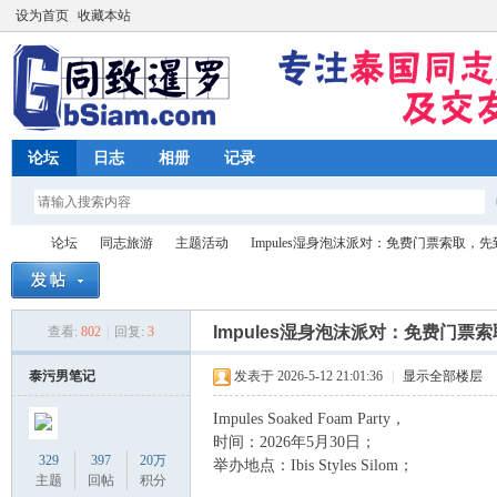
设为首页
收藏本站
论坛
日志
相册
记录
论坛
同志旅游
主题活动
Impules湿身泡沫派对：免费门票索取，先到
Impules湿身泡沫派对：免费门票
查看:
802
|
回复:
3
同
»
›
›
›
泰污男笔记
发表于 2026-5-12 21:01:36
|
显示全部楼层
Impules Soaked Foam Party，
时间：2026年5月30日；
329
397
20万
举办地点：Ibis Styles Silom；
主题
回帖
积分