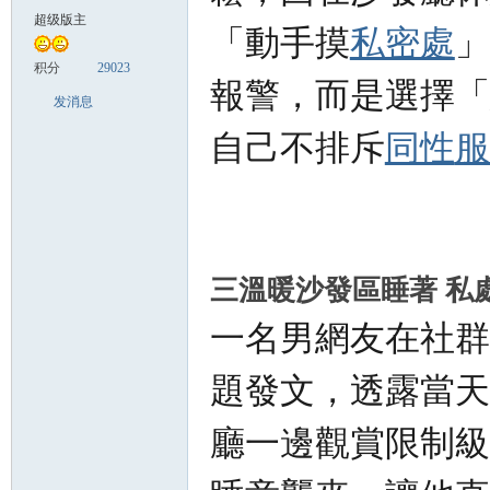
超级版主
「動手摸
私密處
」
致
积分
29023
報警，而是選擇「
发消息
自己不排斥
同性
服
暹
三溫暖沙發區睡著 私
一名男網友在社群
題發文，透露當天
廳一邊觀賞限制級