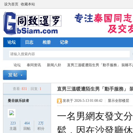
设为首页
收藏本站
论坛
日志
相册
记录
论坛
泰同资讯
新闻八卦
直男三溫暖遭陌生男「動手服務」 裝睡不反抗
直男三溫暖遭陌生男「動手服務」 
查看:
831
|
回复:
1
同
»
›
›
›
曼谷娱乐妓者
发表于 2026-5-13 01:08:42
|
显示全部楼层
一名男網友發文分
223
464
2万
鬆，因在沙發廳休
主题
回帖
积分