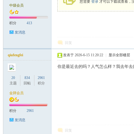
您需要
登录
才可以下载或查看，
中级会员
致
积分
413
发消息
回复
qiufengfei
发表于 2026-6-15 11:20:22
|
显示全部楼层
你是最近去的吗？人气怎么样？我去年去
暹
20
834
2961
主题
回帖
积分
金牌会员
积分
2961
发消息
回复