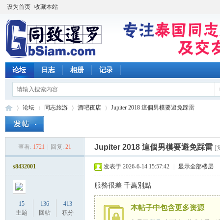
设为首页
收藏本站
论坛
日志
相册
记录
论坛
同志旅游
酒吧夜店
Jupiter 2018 這個男模要避免踩雷
Jupiter 2018 這個男模要避免踩雷
查看:
1721
|
回复:
21
[
同
»
›
›
›
s8432001
发表于 2026-6-14 15:57:42
|
显示全部楼层
服務很差 千萬別點
15
136
413
本帖子中包含更多资源
主题
回帖
积分