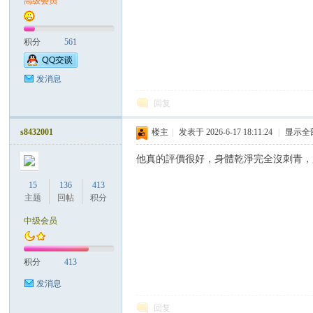
高级会员
积分
561
发消息
回复
Sia
s8432001
楼主
|
发表于 2026-6-17 18:11:24
|
显示全
他真的評價很好，身體乾淨完全沒刺青，床
15
136
413
主题
回帖
积分
中级会员
m.
积分
413
发消息
回复