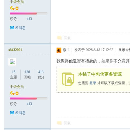
中级会员
）
积分
413
发消息
回复
s8432001
楼主
|
发表于 2026-6-18 17:12:32
|
显示全
我覺得他還蠻有禮貌的，如果你不介意其
15
136
413
本帖子中包含更多资源
主题
回帖
积分
您需要
登录
才可以下载或查看，
中级会员
积分
413
发消息
回复