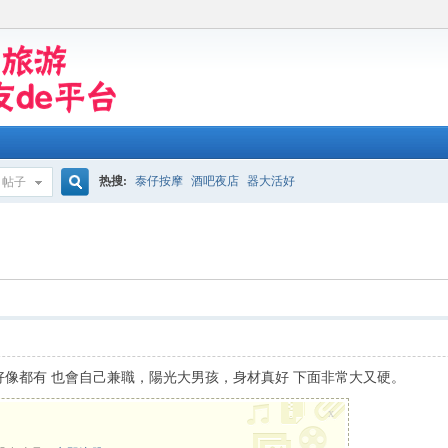
热搜:
泰仔按摩
酒吧夜店
器大活好
帖子
搜
索
按摩店好像都有 也會自己兼職，陽光大男孩，身材真好 下面非常大又硬。
x