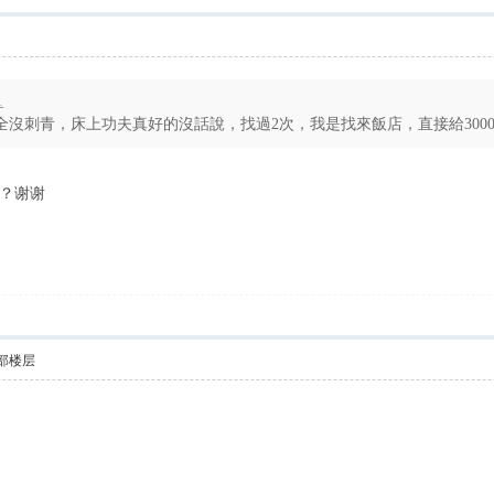
1
沒刺青，床上功夫真好的沒話說，找過2次，我是找來飯店，直接給3000 .
？谢谢
部楼层