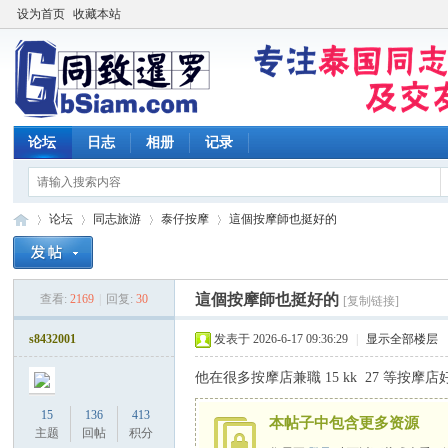
设为首页
收藏本站
论坛
日志
相册
记录
论坛
同志旅游
泰仔按摩
這個按摩師也挺好的
這個按摩師也挺好的
查看:
2169
|
回复:
30
[复制链接]
同
»
›
›
›
s8432001
发表于 2026-6-17 09:36:29
|
显示全部楼层
他在很多按摩店兼職 15 kk 27 等
15
136
413
本帖子中包含更多资源
主题
回帖
积分