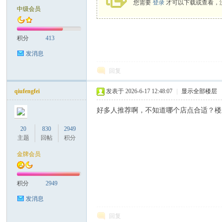
您需要
登录
才可以下载或查看，
中级会员
致
积分
413
发消息
回复
qiufengfei
发表于 2026-6-17 12:48:07
|
显示全部楼层
好多人推荐啊，不知道哪个店点合适？楼
暹
20
830
2949
主题
回帖
积分
金牌会员
积分
2949
发消息
回复