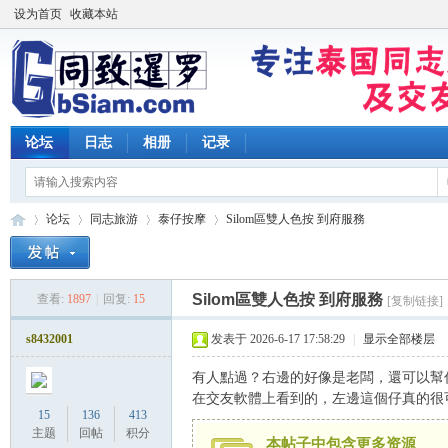
设为首页
收藏本站
论坛
日志
相册
记录
论坛
同志旅游
泰仔按摩
Silom區雙人色按 到府服務
Silom區雙人色按 到府服務
查看:
1897
|
回复:
15
[复制链接]
同
»
›
›
›
s8432001
发表于 2026-6-17 17:58:29
|
显示全部楼层
有人點過？右邊的好像是老闆，還可以幫你
在交友軟體上看到的，左邊這個仔真的很
15
136
413
主题
回帖
积分
本帖子中包含更多资源