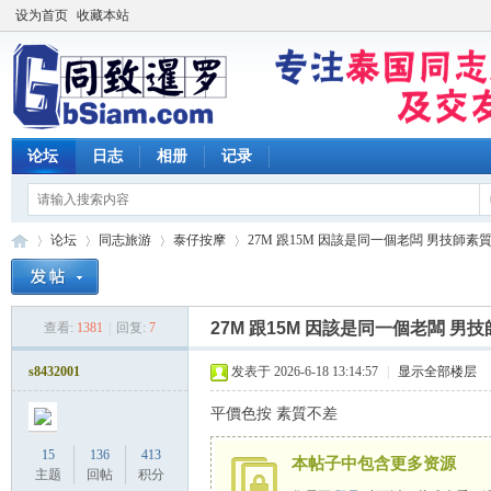
设为首页
收藏本站
论坛
日志
相册
记录
论坛
同志旅游
泰仔按摩
27M 跟15M 因該是同一個老闆 男技師素質
27M 跟15M 因該是同一個老闆 
查看:
1381
|
回复:
7
同
»
›
›
›
s8432001
发表于 2026-6-18 13:14:57
|
显示全部楼层
平價色按 素質不差
15
136
413
本帖子中包含更多资源
主题
回帖
积分