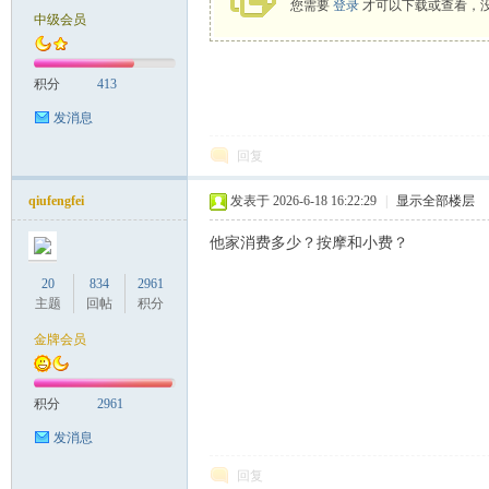
您需要
登录
才可以下载或查看，
中级会员
致
积分
413
发消息
回复
qiufengfei
发表于 2026-6-18 16:22:29
|
显示全部楼层
他家消费多少？按摩和小费？
暹
20
834
2961
主题
回帖
积分
金牌会员
积分
2961
发消息
回复