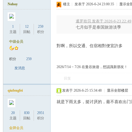
罗
Noboy
楼主
|
发表于 2026-6-24 23:00:35
|
显示全
暹罗拾贝 发表于 2026-6-23 22:49
1
12
259
七月似乎是泰国旅游淡季
主题
回帖
积分
中级会员
對啊，所以交通、住宿相對便宜許多
积分
259
（
2026/7/14 ~ 7/26 在曼谷旅遊，想認識新朋友！
发消息
回复
qiufengfei
发表于 2026-6-25 15:34:48
|
显示全部楼层
就是下雨太多，挺讨厌的，最不喜欢出门
20
830
2951
主题
回帖
积分
Gb
金牌会员