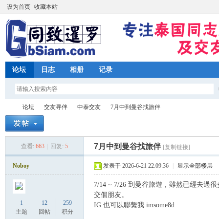
设为首页
收藏本站
论坛
日志
相册
记录
论坛
交友寻伴
中泰交友
7月中到曼谷找旅伴
7月中到曼谷找旅伴
查看:
663
|
回复:
5
[复制链接]
同
»
›
›
›
Noboy
发表于 2026-6-21 22:09:36
|
显示全部楼层
7/14 ~ 7/26 到曼谷旅遊，雖然
交個朋友。
1
12
259
IG 也可以聯繫我 imsome8d
主题
回帖
积分