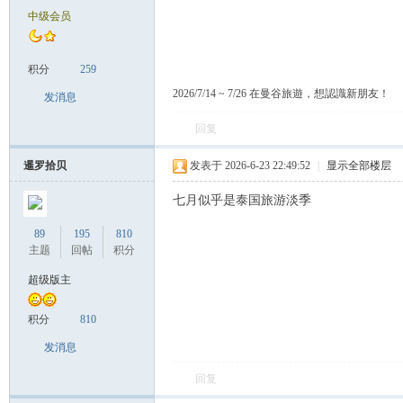
中级会员
致
积分
259
2026/7/14 ~ 7/26 在曼谷旅遊，想認識新朋友！
发消息
回复
暹罗拾贝
发表于 2026-6-23 22:49:52
|
显示全部楼层
七月似乎是泰国旅游淡季
暹
89
195
810
主题
回帖
积分
超级版主
积分
810
发消息
回复