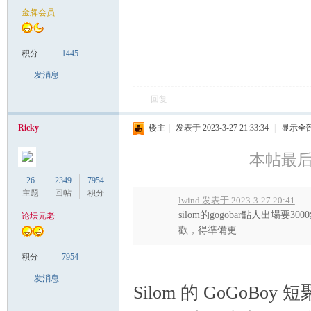
金牌会员
致
积分
1445
发消息
回复
Ricky
楼主
|
发表于 2023-3-27 21:33:34
|
显示全
本帖最后由 
暹
26
2349
7954
主题
回帖
积分
lwind 发表于 2023-3-27 20:41
silom的gogobar點人出
论坛元老
歡，得準備更 ...
积分
7954
发消息
Silom 的 GoGoBoy 