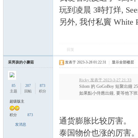
玩到凌晨 3時打烊, Seesi
另外, 我付私竇 White Pa
Sia
回复
采男孩的小蘑菇
发表于 2023-3-28 01:22:31
|
显示全部楼层
Ricky 发表于 2023-3-27 21:33
85
207
873
Silom 的 GoGoBoy 短聚出鐘 25
主题
回帖
积分
如果點小侍應出鐘, 要等他下班才
超级版主
m.
积分
873
通货膨胀比较厉害。
发消息
泰国物价也涨的厉害