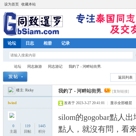
设为首页
收藏本站
论坛
日志
相册
记录
论坛
同志旅游
同志游记
我釣了 - 河畔站街男.
返回列表
楼主:
Ricky
我釣了 - 河畔站街男.
[复制链接]
同
»
›
›
›
lwind
发表于 2023-3-27 20:41:01
|
显示全部楼层
silom的gogoba
0
119
1445
點人，就沒有問，看來
主题
回帖
积分