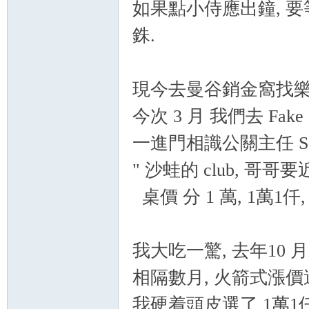
如果點小侍應出鐘, 要等他
罗
銖.
現今去曼谷銷金窩找樂趣,
今次 3 月 我們去 Fak
一進門相識公關主任 Se
（
" 沙蛙的 club, 哥哥
桌價 分 1 萬, 1萬1仟, 1
我大吃一驚, 去年10 月來
相隔數月, 火箭式漲價
Gb
我硬着頭皮選了 1萬1