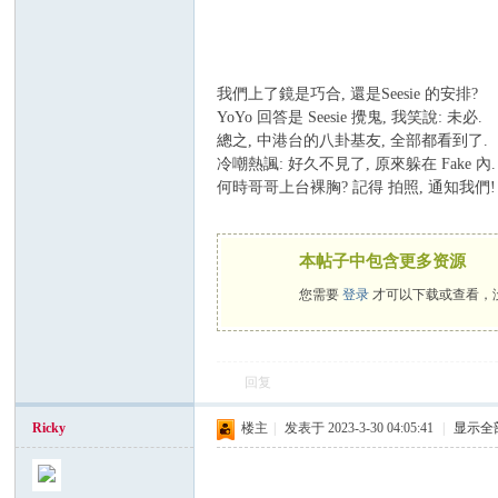
我們上了鏡是巧合, 還是Seesie 的安排?
YoYo 回答是 Seesie 攪鬼, 我笑說: 未必.
總之, 中港台的八卦基友, 全部都看到了.
冷嘲熱諷: 好久不見了, 原來躲在 Fake 內.
何時哥哥上台裸胸? 記得 拍照, 通知我們!
本帖子中包含更多资源
您需要
登录
才可以下载或查看，
回复
Ricky
楼主
|
发表于 2023-3-30 04:05:41
|
显示全