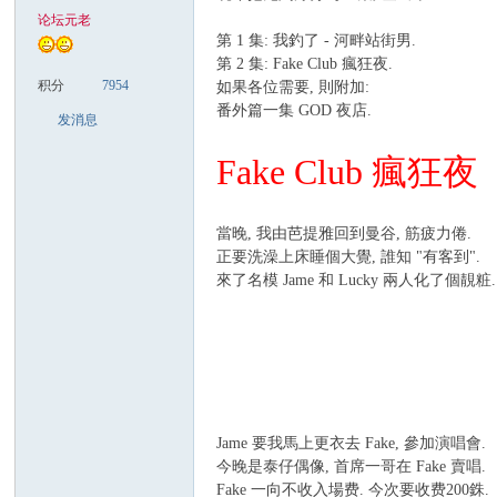
论坛元老
第 1 集: 我釣了 - 河畔站街男.
致
第 2 集: Fake Club 瘋狂夜.
积分
7954
如果各位需要, 則附加:
番外篇一集 GOD 夜店.
发消息
Fake Club 瘋狂夜
當晚, 我由芭提雅回到曼谷, 筋疲力倦.
正要洗澡上床睡個大覺, 誰知 "有客到".
來了名模 Jame 和 Lucky 兩人化了個靚粧.
暹
Jame 要我馬上更衣去 Fake, 參加演唱會.
今晚是泰仔偶像, 首席一哥在 Fake 賣唱.
Fake 一向不收入場费. 今次要收费200銖.