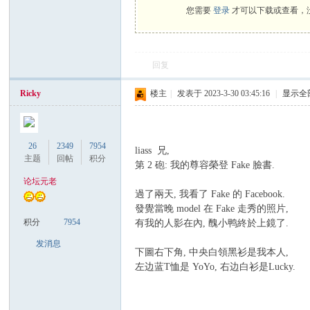
您需要
登录
才可以下载或查看，
）
回复
Ricky
楼主
|
发表于 2023-3-30 03:45:16
|
显示全
26
2349
7954
liass 兄,
主题
回帖
积分
第 2 砲: 我的尊容榮登 Fake 臉書.
论坛元老
過了兩天, 我看了 Fake 的 Facebook.
發覺當晚 model 在 Fake 走秀的照片,
积分
7954
有我的人影在內, 醜小鸭終於上鏡了.
发消息
下圖右下角, 中央白領黑衫是我本人,
左边蓝T恤是 YoYo, 右边白衫是Lucky.