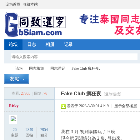
设为首页
收藏本站
论坛
日志
相册
记录
论坛
同志旅游
同志游记
Fake Club 瘋狂夜.
Fake Club 瘋狂夜.
查看:
27305
|
回复:
76
[复制链接]
同
»
›
›
›
Ricky
发表于 2023-3-30 01:41:19
|
显示全部楼层
26
2349
7954
我在 3 月 初到泰國玩了 9 晚.
主题
回帖
积分
現今把见聞錄分為 2 集, 登出來.