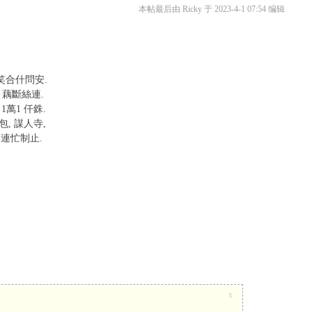
本帖最后由 Ricky 于 2023-4-1 07:54 编辑
微笑合什問安.
相好, 藕斷絲連.
 1萬1 仟銖.
包, 謀人寺,
 連忙制止.
x