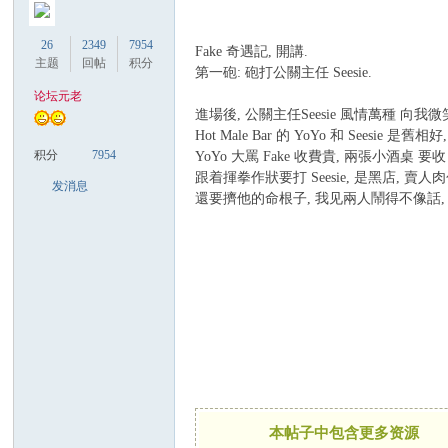
26
2349
7954
Fake 奇遇記, 開講.
主题
回帖
积分
第一砲: 砲打公關主任 Seesie.
论坛元老
Co
進場後, 公關主任Seesie 風情萬種 向我
Hot Male Bar 的 YoYo 和 Seesie 是舊
积分
7954
YoYo 大罵 Fake 收費貴, 兩張小酒桌 要收
跟着揮拳作狀要打 Seesie, 是黑店, 賣人肉
发消息
還要擠他的命根子, 我见兩人鬧得不像話,
m
本帖子中包含更多资源