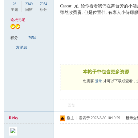
26
2349
7954
Carcar 兄, 給你看看我們在舞台旁的小酒
主题
回帖
积分
雖然收費贵, 但是位置佳, 有專人小侍應服
论坛元老
积分
7954
发消息
本帖子中包含更多资源
您需要
登录
才可以下载或查看，
回复
Ricky
楼主
|
发表于 2023-3-30 10:19:29
|
显示全