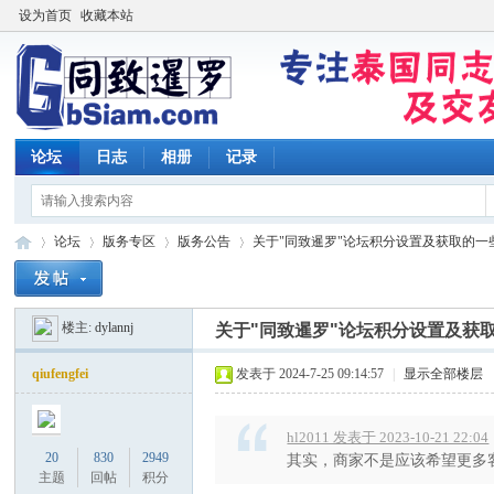
设为首页
收藏本站
论坛
日志
相册
记录
论坛
版务专区
版务公告
关于"同致暹罗"论坛积分设置及获取的一些问
楼主:
dylannj
关于"同致暹罗"论坛积分设置及获
同
»
›
›
›
qiufengfei
发表于 2024-7-25 09:14:57
|
显示全部楼层
hl2011 发表于 2023-10-21 22:04
20
830
2949
其实，商家不是应该希望更多客
主题
回帖
积分