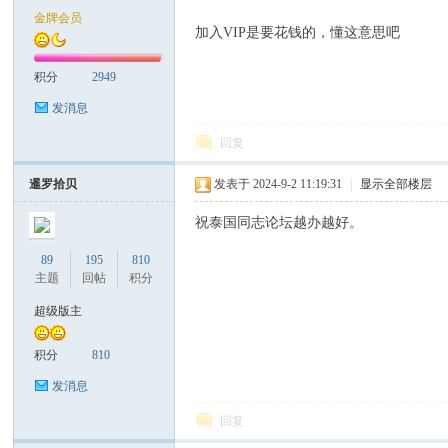
金牌会员
加入VIP是要花钱的，懂这意思吧
致
积分
2949
发消息
回复
暹罗拾贝
发表于 2024-9-2 11:19:31
|
显示全部楼层
祝泰国同志论坛越办越好。
暹
89
195
810
主题
回帖
积分
超级版主
积分
810
发消息
回复