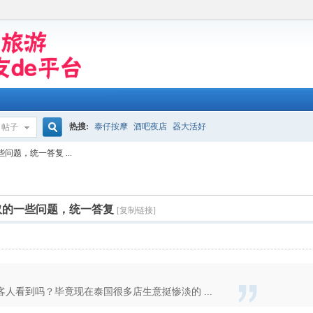
热搜:
泰仔按摩
酒吧夜店
器大活好
帖子
搜
题，统一答复 ...
索
取的一些问题，统一答复
[复制链接]
人看到吗？毕竟现在泰国很多店生意挺惨淡的 ...