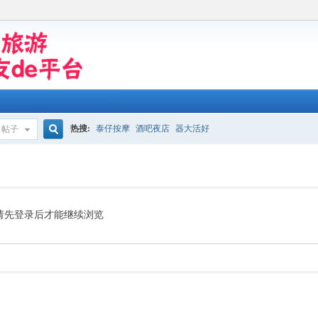
热搜:
泰仔按摩
酒吧夜店
器大活好
帖子
搜
索
请先登录后才能继续浏览