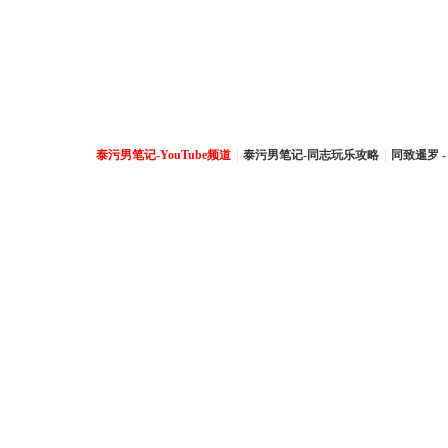
泰污男笔记-YouTube频道
|
泰污男笔记-同志玩乐攻略
|
同致暹罗 -