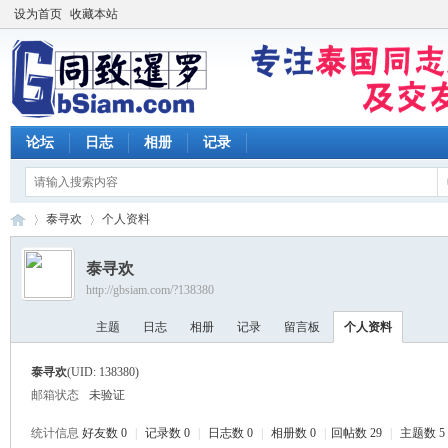
设为首页
收藏本站
论坛
日志
相册
记录
泰寻欢
个人资料
泰寻欢
http://gbsiam.com/?138380
同
›
›
主题
日志
相册
记录
留言板
个人资料
泰寻欢
(UID: 138380)
邮箱状态
未验证
统计信息
好友数 0
|
记录数 0
|
日志数 0
|
相册数 0
|
回帖数 29
|
主题数 5