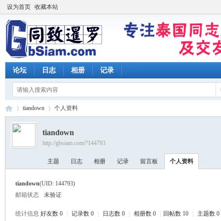
设为首页
收藏本站
论坛
日志
相册
记录
tiandown
个人资料
tiandown
http://gbsiam.com/?144793
同
›
›
主题
日志
相册
记录
留言板
个人资料
tiandown
(UID: 144793)
邮箱状态
未验证
统计信息
好友数 0
|
记录数 0
|
日志数 0
|
相册数 0
|
回帖数 10
|
主题数 0