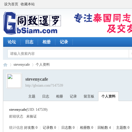
设为首页
收藏本站
论坛
日志
相册
记录
stevenycafe
个人资料
stevenycafe
http://gbsiam.com/?147539
同
›
›
主题
日志
相册
记录
留言板
个人资料
stevenycafe
(UID: 147539)
邮箱状态
未验证
统计信息
好友数 0
|
记录数 0
|
日志数 0
|
相册数 0
|
回帖数 4
|
主题数 0