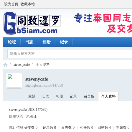
设为首页
收藏本站
论坛
日志
相册
记录
stevenycafe
个人资料
stevenycafe
http://gbsiam.com/?147539
同
›
›
主题
日志
相册
记录
留言板
个人资料
stevenycafe
(UID: 147539)
邮箱状态
未验证
统计信息
好友数 0
|
记录数 0
|
日志数 0
|
相册数 0
|
回帖数 4
|
主题数 0