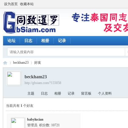
设为首页
收藏本站
论坛
日志
相册
记录
beckham23
好友
beckham23
http://gbsiam.com/?155058
同
›
›
主题
日志
相册
记录
留言板
个人资料
当前共有
1
个好友
babylucian
管理员 积分数: 10721