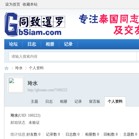
设为首页
收藏本站
论坛
日志
相册
记录
玲水
个人资料
玲水
http://gbsiam.com/?169222
同
›
›
主题
日志
相册
记录
留言板
个人资料
玲水
(UID: 169222)
邮箱状态
未验证
统计信息
好友数 0
|
记录数 0
|
日志数 0
|
相册数 0
|
回帖数 8
|
主题数 0