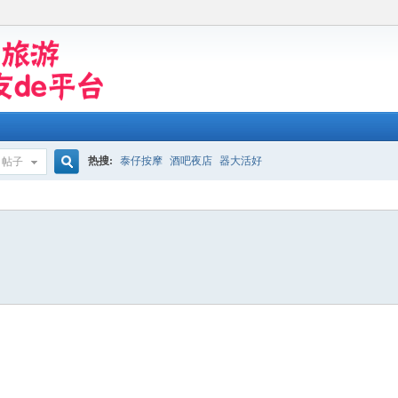
热搜:
泰仔按摩
酒吧夜店
器大活好
帖子
搜
索