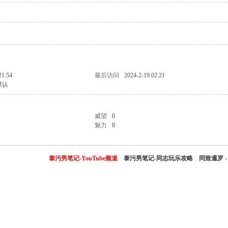
21:54
最后访问
2024-2-19 02:21
默认
威望
0
魅力
8
泰污男笔记-YouTube频道
|
泰污男笔记-同志玩乐攻略
|
同致暹罗 -