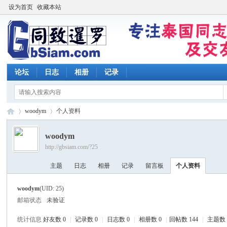
设为首页
收藏本站
论坛
日志
相册
记录
woodym
个人资料
woodym
http://gbsiam.com/?25
同
›
›
主题
日志
相册
记录
留言板
个人资料
woodym
(UID: 25)
邮箱状态
未验证
统计信息
好友数 0
|
记录数 0
|
日志数 0
|
相册数 0
|
回帖数 144
|
主题数 