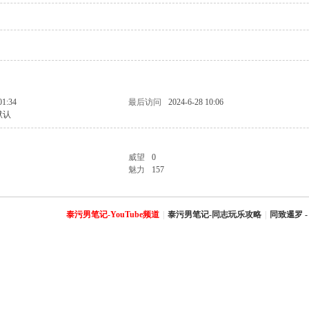
01:34
最后访问
2024-6-28 10:06
默认
威望
0
魅力
157
泰污男笔记-YouTube频道
|
泰污男笔记-同志玩乐攻略
|
同致暹罗 -