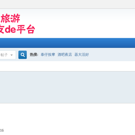
热搜:
泰仔按摩
酒吧夜店
器大活好
帖子
搜
索
16