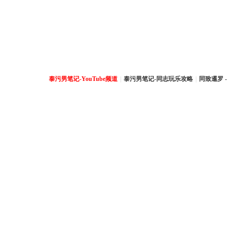
泰污男笔记-YouTube频道
|
泰污男笔记-同志玩乐攻略
|
同致暹罗 -