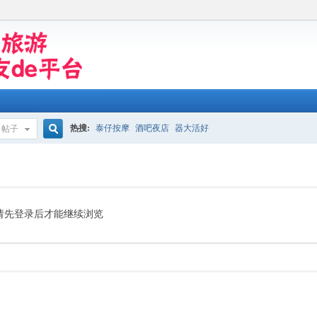
热搜:
泰仔按摩
酒吧夜店
器大活好
帖子
搜
索
请先登录后才能继续浏览