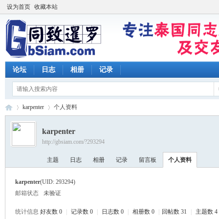
设为首页
收藏本站
论坛
日志
相册
记录
karpenter
个人资料
karpenter
http://gbsiam.com/?293294
同
›
›
主题
日志
相册
记录
留言板
个人资料
karpenter
(UID: 293294)
邮箱状态
未验证
统计信息
好友数 0
|
记录数 0
|
日志数 0
|
相册数 0
|
回帖数 31
|
主题数 4