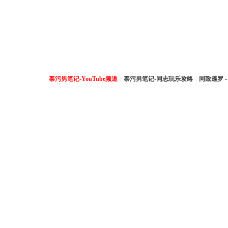
泰污男笔记-YouTube频道
|
泰污男笔记-同志玩乐攻略
|
同致暹罗 -