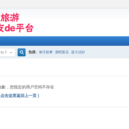
热搜:
泰仔按摩
酒吧夜店
器大活好
帖子
搜
索
抱歉，您指定的用户空间不存在
[ 点击这里返回上一页 ]