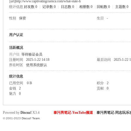
[url]http://www.captivatingcuenca.com/what-state-h
统计信息
好友数 0
|
记录数 0
|
日志数 0
|
相册数 0
|
回帖数 0
|
主题数 0
致
性别
保密
生日
-
用户认证
活跃概况
用户组
等待验证会员
注册时间
2025-1-22 14:18
最后访问
2025-1-22 1
所在时区
使用系统默认
暹
统计信息
已用空间
0 B
积分
2
金钱
2
贡献
0
魅力
0
Powered by
Discuz!
X3.4
泰污男笔记-YouTube频道
|
泰污男笔记-同志玩乐
© 2001-2023
Discuz! Team
.