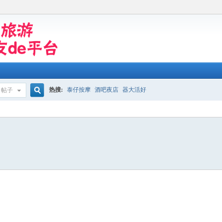
热搜:
泰仔按摩
酒吧夜店
器大活好
帖子
搜
索