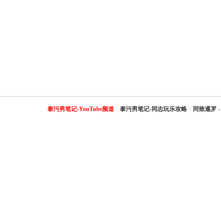
泰污男笔记-YouTube频道
|
泰污男笔记-同志玩乐攻略
|
同致暹罗 -