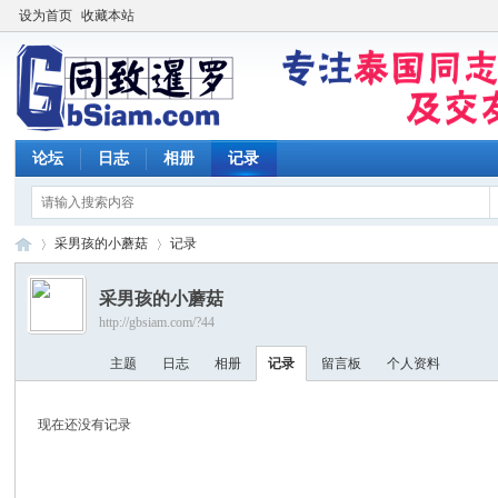
设为首页
收藏本站
论坛
日志
相册
记录
采男孩的小蘑菇
记录
采男孩的小蘑菇
http://gbsiam.com/?44
同
›
›
主题
日志
相册
记录
留言板
个人资料
现在还没有记录