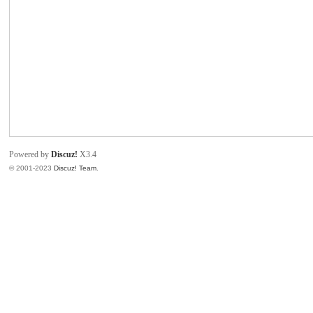
致
Powered by
Discuz!
X3.4
© 2001-2023
Discuz! Team
.
暹