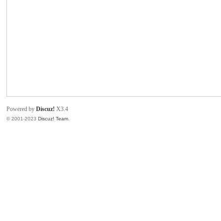
致
Powered by
Discuz!
X3.4
© 2001-2023
Discuz! Team
.
暹