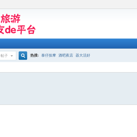
热搜:
泰仔按摩
酒吧夜店
器大活好
帖子
搜
索