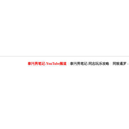
泰污男笔记-YouTube频道
|
泰污男笔记-同志玩乐攻略
|
同致暹罗 -