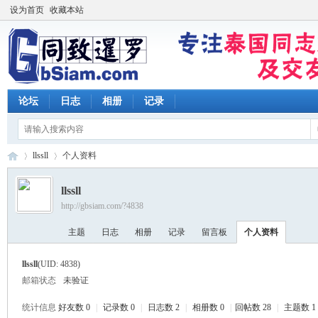
设为首页
收藏本站
论坛
日志
相册
记录
llssll
个人资料
llssll
http://gbsiam.com/?4838
同
›
›
主题
日志
相册
记录
留言板
个人资料
llssll
(UID: 4838)
邮箱状态
未验证
统计信息
好友数 0
|
记录数 0
|
日志数 2
|
相册数 0
|
回帖数 28
|
主题数 1