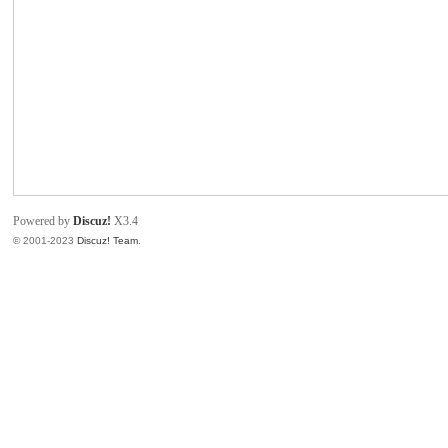
致
Powered by
Discuz!
X3.4
© 2001-2023
Discuz! Team
.
暹