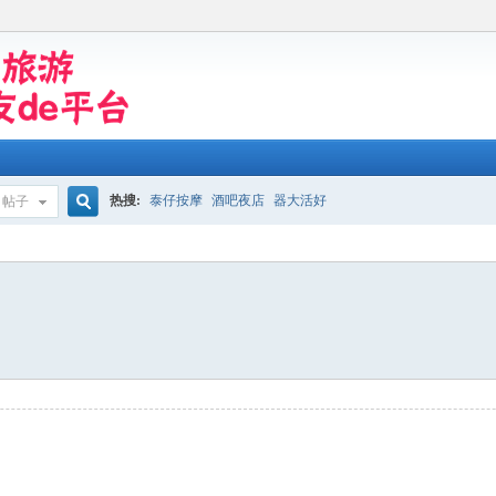
热搜:
泰仔按摩
酒吧夜店
器大活好
帖子
搜
索