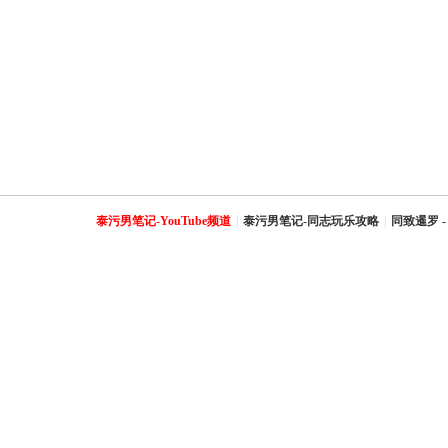
泰污男笔记-YouTube频道
|
泰污男笔记-同志玩乐攻略
|
同致暹罗 -