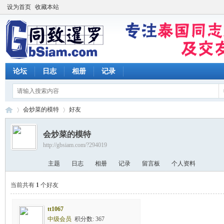
设为首页
收藏本站
论坛
日志
相册
记录
会炒菜的模特
好友
会炒菜的模特
http://gbsiam.com/?294019
同
›
›
主题
日志
相册
记录
留言板
个人资料
当前共有
1
个好友
tt1067
中级会员
积分数: 367