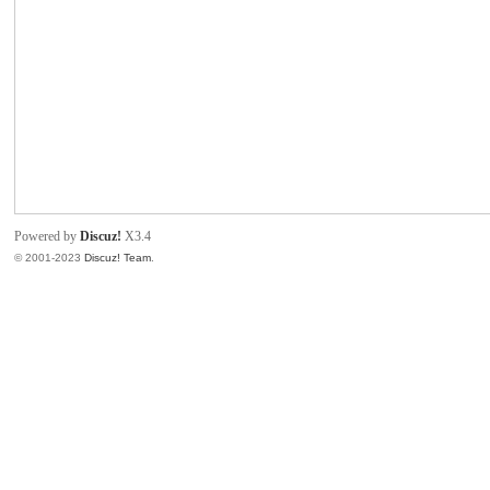
致
Powered by
Discuz!
X3.4
© 2001-2023
Discuz! Team
.
暹