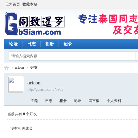
设为首页
收藏本站
论坛
日志
相册
记录
aricon
好友
aricon
http://gbsiam.com/?7985
同
›
›
主题
日志
相册
记录
留言板
个人资料
当前共有
0
个好友
没有相关成员