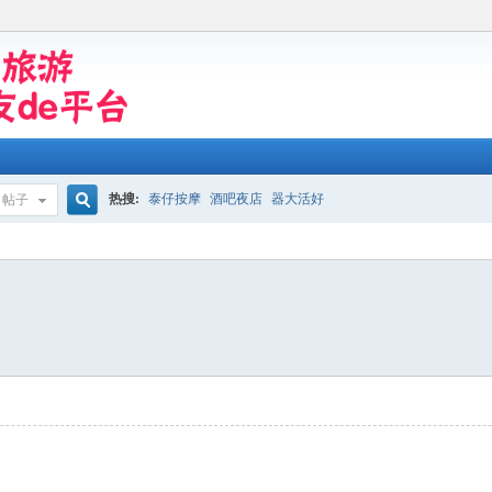
热搜:
泰仔按摩
酒吧夜店
器大活好
帖子
搜
索