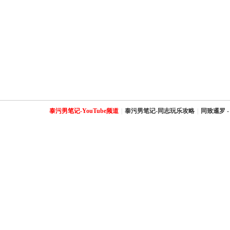
泰污男笔记-YouTube频道
|
泰污男笔记-同志玩乐攻略
|
同致暹罗 -