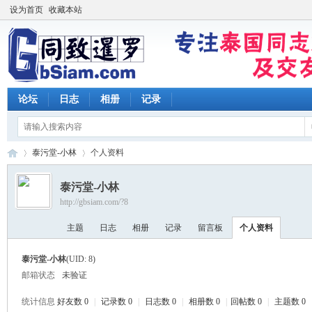
设为首页
收藏本站
论坛
日志
相册
记录
泰污堂-小林
个人资料
泰污堂-小林
http://gbsiam.com/?8
同
›
›
主题
日志
相册
记录
留言板
个人资料
泰污堂-小林
(UID: 8)
邮箱状态
未验证
统计信息
好友数 0
|
记录数 0
|
日志数 0
|
相册数 0
|
回帖数 0
|
主题数 0