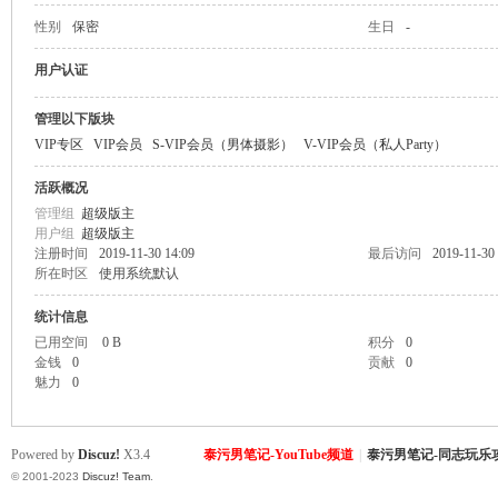
性别
保密
生日
-
致
用户认证
管理以下版块
VIP专区
VIP会员
S-VIP会员（男体摄影）
V-VIP会员（私人Party）
活跃概况
管理组
超级版主
用户组
超级版主
注册时间
2019-11-30 14:09
最后访问
2019-11-30 
所在时区
使用系统默认
暹
统计信息
已用空间
0 B
积分
0
金钱
0
贡献
0
魅力
0
Powered by
Discuz!
X3.4
泰污男笔记-YouTube频道
|
泰污男笔记-同志玩乐
© 2001-2023
Discuz! Team
.