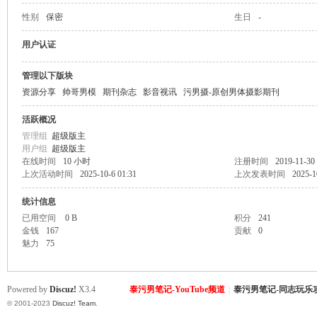
性别
保密
生日
-
致
用户认证
管理以下版块
资源分享
帅哥男模
期刊杂志
影音视讯
污男摄-原创男体摄影期刊
活跃概况
管理组
超级版主
用户组
超级版主
在线时间
10 小时
注册时间
2019-11-30 
上次活动时间
2025-10-6 01:31
上次发表时间
2025-1
暹
统计信息
已用空间
0 B
积分
241
金钱
167
贡献
0
魅力
75
Powered by
Discuz!
X3.4
泰污男笔记-YouTube频道
|
泰污男笔记-同志玩乐
© 2001-2023
Discuz! Team
.