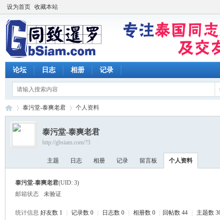
设为首页
收藏本站
论坛
日志
相册
记录
泰污堂-泰爽老君
个人资料
泰污堂-泰爽老君
http://gbsiam.com/?3
同
›
›
主题
日志
相册
记录
留言板
个人资料
泰污堂-泰爽老君
(UID: 3)
邮箱状态
未验证
统计信息
好友数 1
|
记录数 0
|
日志数 0
|
相册数 0
|
回帖数 44
|
主题数 3