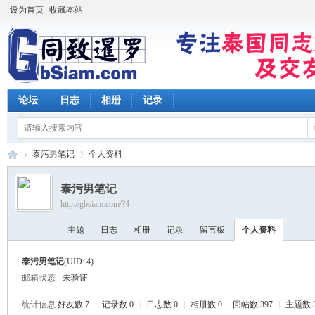
设为首页
收藏本站
论坛
日志
相册
记录
泰污男笔记
个人资料
泰污男笔记
http://gbsiam.com/?4
同
›
›
主题
日志
相册
记录
留言板
个人资料
泰污男笔记
(UID: 4)
邮箱状态
未验证
统计信息
好友数 7
|
记录数 0
|
日志数 0
|
相册数 0
|
回帖数 397
|
主题数 3