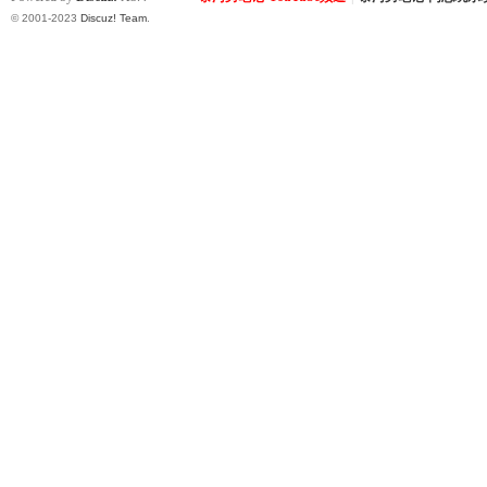
罗
© 2001-2023
Discuz! Team
.
（
Gb