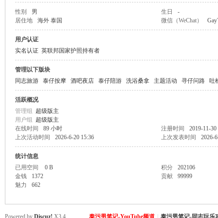
性别
男
生日
-
居住地
海外 泰国
微信（WeChat）
Gay
致
用户认证
实名认证
英联邦国家护照持有者
管理以下版块
同志旅游
泰仔按摩
酒吧夜店
泰仔陪游
洗浴桑拿
主题活动
寻仔问路
吐
活跃概况
管理组
超级版主
用户组
超级版主
暹
在线时间
89 小时
注册时间
2019-11-30 
上次活动时间
2026-6-20 15:36
上次发表时间
2026-6
统计信息
已用空间
0 B
积分
202106
金钱
1372
贡献
99999
魅力
662
Powered by
Discuz!
X3.4
泰污男笔记-YouTube频道
|
泰污男笔记-同志玩乐