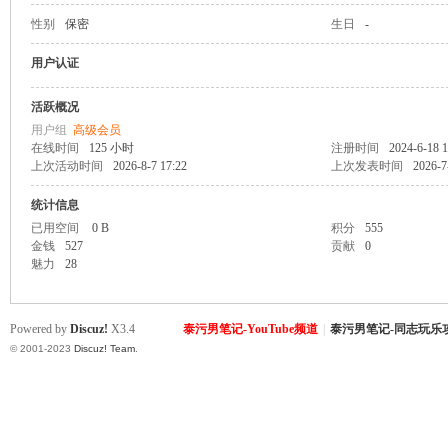
性别
保密
生日
-
致
用户认证
活跃概况
用户组
高级会员
在线时间
125 小时
注册时间
2024-6-18 1
上次活动时间
2026-8-7 17:22
上次发表时间
2026-7
统计信息
已用空间
0 B
积分
555
金钱
527
贡献
0
暹
魅力
28
Powered by
Discuz!
X3.4
泰污男笔记-YouTube频道
|
泰污男笔记-同志玩乐
© 2001-2023
Discuz! Team
.