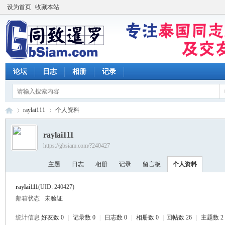
设为首页
收藏本站
论坛
日志
相册
记录
raylai111
个人资料
raylai111
https://gbsiam.com/?240427
同
›
›
主题
日志
相册
记录
留言板
个人资料
raylai111
(UID: 240427)
邮箱状态
未验证
统计信息
好友数 0
|
记录数 0
|
日志数 0
|
相册数 0
|
回帖数 26
|
主题数 2