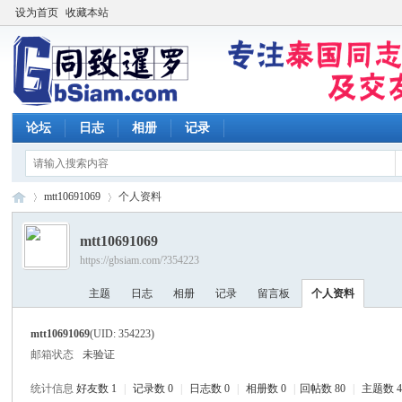
设为首页
收藏本站
论坛
日志
相册
记录
mtt10691069
个人资料
mtt10691069
https://gbsiam.com/?354223
同
›
›
主题
日志
相册
记录
留言板
个人资料
mtt10691069
(UID: 354223)
邮箱状态
未验证
统计信息
好友数 1
|
记录数 0
|
日志数 0
|
相册数 0
|
回帖数 80
|
主题数 