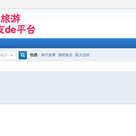
热搜:
泰仔按摩
酒吧夜店
器大活好
帖子
搜
索
4