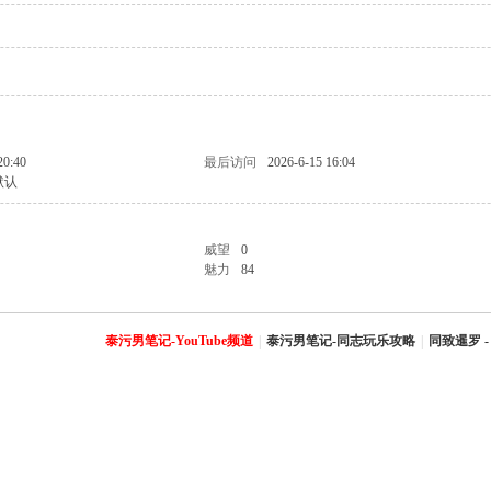
20:40
最后访问
2026-6-15 16:04
默认
威望
0
魅力
84
泰污男笔记-YouTube频道
|
泰污男笔记-同志玩乐攻略
|
同致暹罗 -