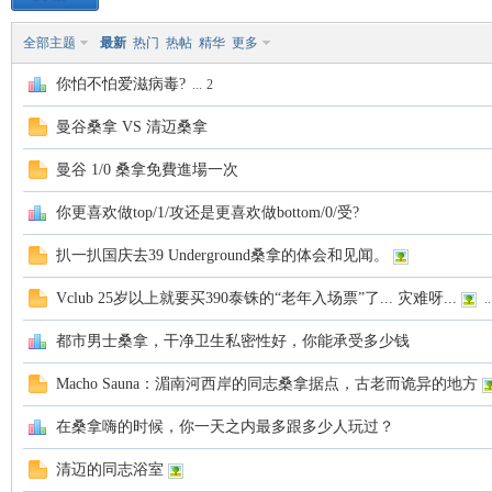
全部主题
最新
热门
热帖
精华
更多
致
你怕不怕爱滋病毒?
...
2
曼谷桑拿 VS 清迈桑拿
曼谷 1/0 桑拿免費進場一次
你更喜欢做top/1/攻还是更喜欢做bottom/0/受?
扒一扒国庆去39 Underground桑拿的体会和见闻。
暹
Vclub 25岁以上就要买390泰铢的“老年入场票”了... 灾难呀...
..
都市男士桑拿，干净卫生私密性好，你能承受多少钱
Macho Sauna：湄南河西岸的同志桑拿据点，古老而诡异的地方
在桑拿嗨的时候，你一天之内最多跟多少人玩过？
清迈的同志浴室