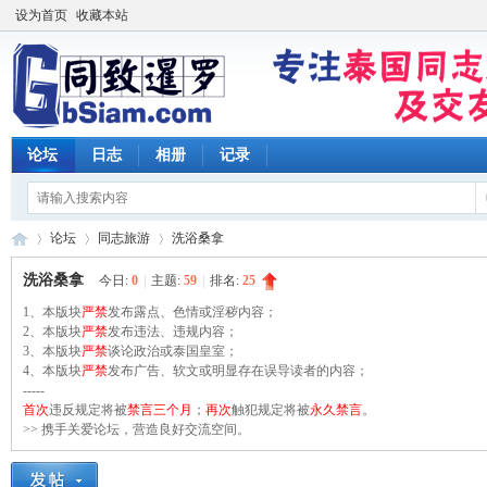
设为首页
收藏本站
论坛
日志
相册
记录
论坛
同志旅游
洗浴桑拿
洗浴桑拿
今日:
0
|
主题:
59
|
排名:
25
1、本版块
严禁
发布露点、色情或淫秽内容；
同
2、本版块
»
›
严禁
发布违法、违规内容；
›
3、本版块
严禁
谈论政治或泰国皇室；
4、本版块
严禁
发布广告、软文或明显存在误导读者的内容；
-----
首次
违反规定将被
禁言三个月
；
再次
触犯规定将被
永久禁言
。
>> 携手关爱论坛，营造良好交流空间。