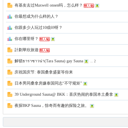
罗
有基友去过Maxwell onsen吗，怎么样？
你最想成为什么样的人？
你跟多少人玩过10或69呀？
你在哪里呀？
計劃華欣旅遊
（
解锁ธาราซาวน่า(Tara Sauna) gay Sauna
...
2
庆祝国庆节: 泰国桑拿盛宴等你来
日本男同桑拿房嫌泰国同志“不守规矩”
39 Underground Sauna@ BKK：喜庆热闹的泰国本土桑拿
夜探BKP Sauna，惊奇而有趣的探险之旅。
Gb