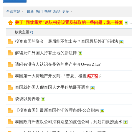
全部主题
最新
热门
热帖
精华
更多
致
关于"同致暹罗"论坛积分设置及获取的一些问题，统一答复
..
版块主题
投资泰国的资金，最后能不能出去？泰国最新外汇管制法
解读允许外国人持有土地的新法律
请问有没有人认识在曼谷的房产中介Owen Zhu?
暹
泰国第一大房地产开发商-「普夏」楼盘
泰国就外国人假泰国人之手购地展开调查
谈谈以房养老
【投资泰国】最新泰国外汇管理条例-公众指南
泰国政府严查以公司持有别墅的皮包公司，到处罚款捞油水