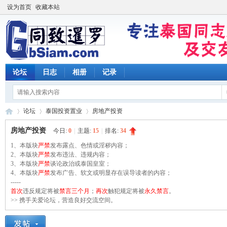
设为首页
收藏本站
论坛
日志
相册
记录
论坛
泰国投资置业
房地产投资
房地产投资
今日:
0
|
主题:
15
|
排名:
34
1、本版块
严禁
发布露点、色情或淫秽内容；
同
2、本版块
»
›
严禁
发布违法、违规内容；
›
3、本版块
严禁
谈论政治或泰国皇室；
4、本版块
严禁
发布广告、软文或明显存在误导读者的内容；
-----
首次
违反规定将被
禁言三个月
；
再次
触犯规定将被
永久禁言
。
>> 携手关爱论坛，营造良好交流空间。