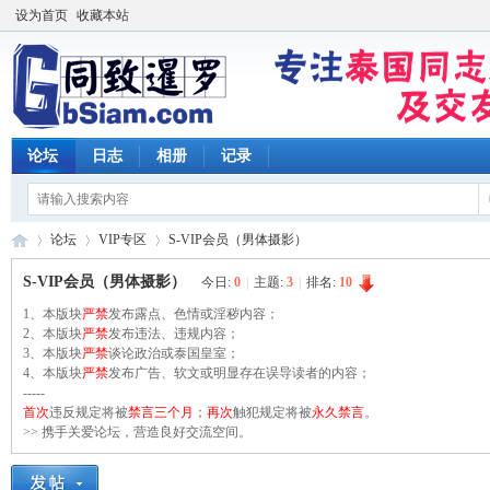
设为首页
收藏本站
论坛
日志
相册
记录
论坛
VIP专区
S-VIP会员（男体摄影）
S-VIP会员（男体摄影）
今日:
0
|
主题:
3
|
排名:
10
1、本版块
严禁
发布露点、色情或淫秽内容；
同
2、本版块
»
›
严禁
发布违法、违规内容；
›
3、本版块
严禁
谈论政治或泰国皇室；
4、本版块
严禁
发布广告、软文或明显存在误导读者的内容；
-----
首次
违反规定将被
禁言三个月
；
再次
触犯规定将被
永久禁言
。
>> 携手关爱论坛，营造良好交流空间。