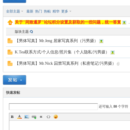
全部主题
最新
热门
热帖
精华
更多
致
关于"同致暹罗"论坛积分设置及获取的一些问题，统一答复
..
版块主题
【男体写真】Mr.Jeng 居家写真系列（污男摄）
K.Tea联系方式/个人信息/照片集（个人隐私/污男摄）
【男体写真】Mr.Nick 囚禁写真系列（私密笔记/污男摄）
暹
快速发帖
还可输入
80
个字符