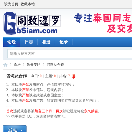
设为首页
收藏本站
论坛
日志
相册
记录
论坛
版务专区
咨询及合作
咨询及合作
今日:
0
|
主题:
0
|
排名:
7
1、本版块
严禁
发布露点、色情或淫秽内容；
同
2、本版块
»
›
严禁
发布违法、违规内容；
›
3、本版块
严禁
谈论政治或泰国皇室；
4、本版块
严禁
发布广告、软文或明显存在误导读者的内容；
-----
首次
违反规定将被
禁言三个月
；
再次
触犯规定将被
永久禁言
。
>> 携手关爱论坛，营造良好交流空间。