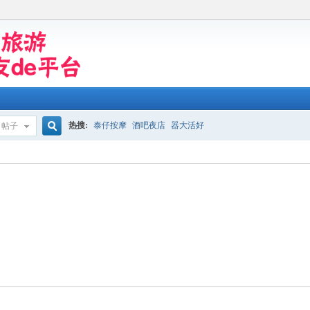
热搜:
泰仔按摩
酒吧夜店
器大活好
帖子
搜
索