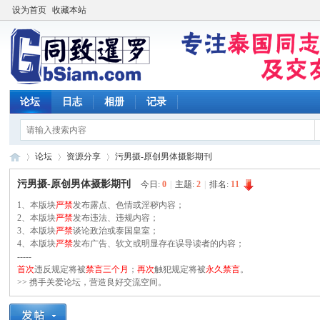
设为首页
收藏本站
论坛
日志
相册
记录
论坛
资源分享
污男摄-原创男体摄影期刊
污男摄-原创男体摄影期刊
今日:
0
|
主题:
2
|
排名:
11
1、本版块
严禁
发布露点、色情或淫秽内容；
同
2、本版块
»
›
严禁
发布违法、违规内容；
›
3、本版块
严禁
谈论政治或泰国皇室；
4、本版块
严禁
发布广告、软文或明显存在误导读者的内容；
-----
首次
违反规定将被
禁言三个月
；
再次
触犯规定将被
永久禁言
。
>> 携手关爱论坛，营造良好交流空间。