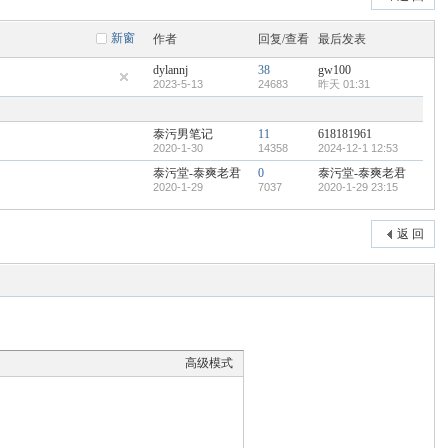
新窗
作者
回复/查看
最后发表
dylannj
38
gw100
2023-5-13
24683
昨天 01:31
泰污男笔记
11
618181961
2020-1-30
14358
2024-12-1 12:53
泰污堂-泰爽老君
0
泰污堂-泰爽老君
2020-1-29
7037
2020-1-29 23:15
返 回
高级模式