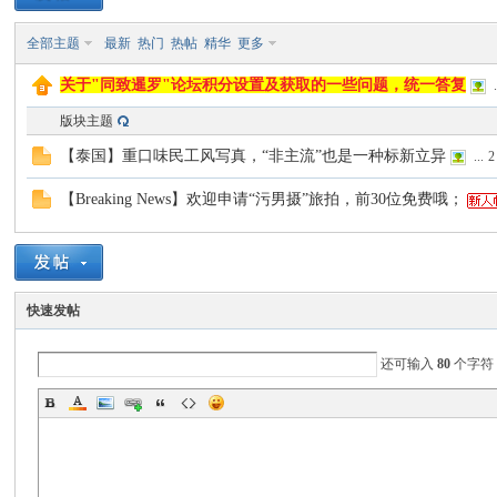
全部主题
最新
热门
热帖
精华
更多
致
关于"同致暹罗"论坛积分设置及获取的一些问题，统一答复
.
版块主题
【泰国】重口味民工风写真，“非主流”也是一种标新立异
...
2
【Breaking News】欢迎申请“污男摄”旅拍，前30位免费哦；
暹
快速发帖
还可输入
80
个字符