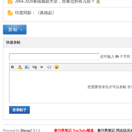
2004-2020泰国腐剧大全，你看过的有几部？
罗
印度同影：《真雄起》
快速发帖
还可输入
80
个字符
（
您需要登录后才可以发帖
登
发表帖子
Gb
Powered by
Discuz!
X3.4
泰污男笔记-YouTube频道
|
泰污男笔记-同志玩乐