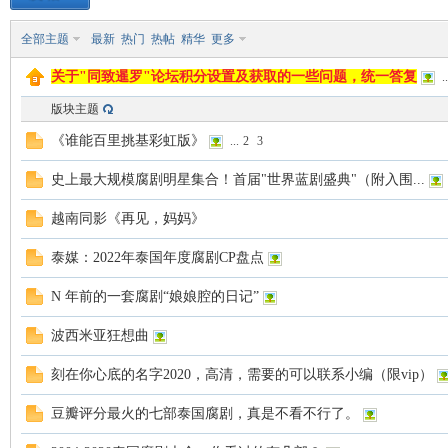
全部主题
最新
热门
热帖
精华
更多
致
关于"同致暹罗"论坛积分设置及获取的一些问题，统一答复
..
版块主题
《谁能百里挑基彩虹版》
...
2
3
史上最大规模腐剧明星集合！首届"世界蓝剧盛典"（附入围...
越南同影《再见，妈妈》
暹
泰媒：2022年泰国年度腐剧CP盘点
N 年前的一套腐剧“娘娘腔的日记”
波西米亚狂想曲
刻在你心底的名字2020，高清，需要的可以联系小编（限vip）
豆瓣评分最火的七部泰国腐剧，真是不看不行了。