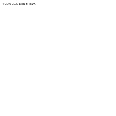
© 2001-2023
Discuz! Team
.
Sia
m.