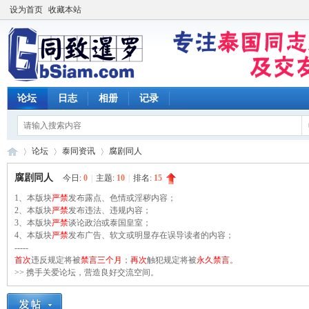
设为首页
收藏本站
论坛
日志
相册
记录
论坛
泰同资讯
腐剧同人
腐剧同人
今日:
0
|
主题:
10
|
排名:
15
1、本版块
严禁
发布露点、色情或淫秽内容；
同
2、本版块
»
›
严禁
发布违法、违规内容；
›
3、本版块
严禁
谈论政治或泰国皇室；
4、本版块
严禁
发布广告、软文或明显存在误导读者的内容；
-----
首次
违反规定将被
禁言三个月
；
再次
触犯规定将被
永久禁言
。
>> 携手关爱论坛，营造良好交流空间。