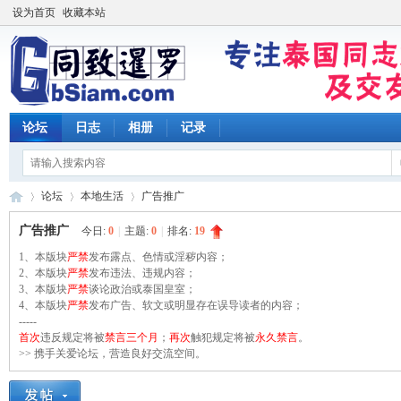
设为首页
收藏本站
论坛
日志
相册
记录
论坛
本地生活
广告推广
广告推广
今日:
0
|
主题:
0
|
排名:
19
1、本版块
严禁
发布露点、色情或淫秽内容；
同
2、本版块
»
›
严禁
发布违法、违规内容；
›
3、本版块
严禁
谈论政治或泰国皇室；
4、本版块
严禁
发布广告、软文或明显存在误导读者的内容；
-----
首次
违反规定将被
禁言三个月
；
再次
触犯规定将被
永久禁言
。
>> 携手关爱论坛，营造良好交流空间。