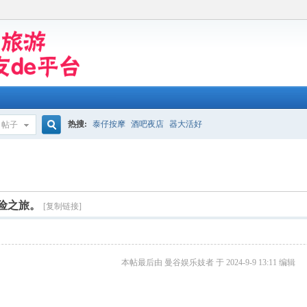
热搜:
泰仔按摩
酒吧夜店
器大活好
帖子
搜
。
索
探险之旅。
[复制链接]
本帖最后由 曼谷娱乐妓者 于 2024-9-9 13:11 编辑