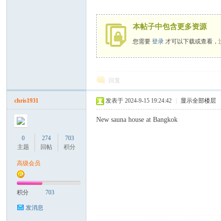
罗
本帖子中包含更多资源
您需要
登录
才可以下载或查看，
回复
chris1931
发表于 2024-9-15 19:24:42
|
显示全部楼层
（
New sauna house at Bangkok
0
274
703
主题
回帖
积分
高级会员
积分
703
Gb
发消息