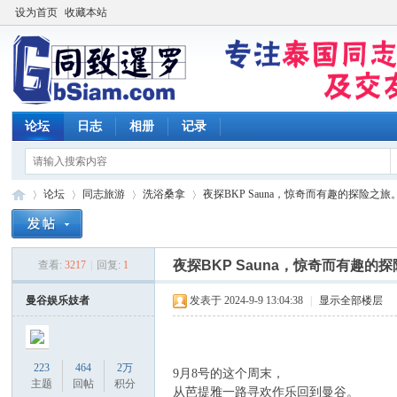
设为首页
收藏本站
论坛
日志
相册
记录
论坛
同志旅游
洗浴桑拿
夜探BKP Sauna，惊奇而有趣的探险之旅
夜探BKP Sauna，惊奇而有趣的
查看:
3217
|
回复:
1
同
»
›
›
›
曼谷娱乐妓者
发表于 2024-9-9 13:04:38
|
显示全部楼层
223
464
2万
9月8号的这个周末，
主题
回帖
积分
从芭提雅一路寻欢作乐回到曼谷。