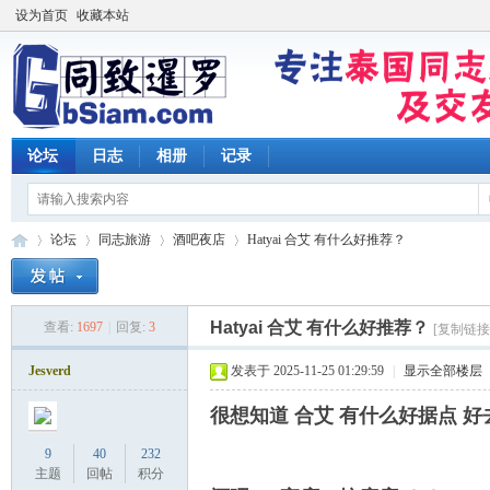
设为首页
收藏本站
论坛
日志
相册
记录
论坛
同志旅游
酒吧夜店
Hatyai 合艾 有什么好推荐？
Hatyai 合艾 有什么好推荐？
查看:
1697
|
回复:
3
[复制链接
同
»
›
›
›
Jesverd
发表于 2025-11-25 01:29:59
|
显示全部楼层
很想知道 合艾 有什么好据点 好
9
40
232
主题
回帖
积分