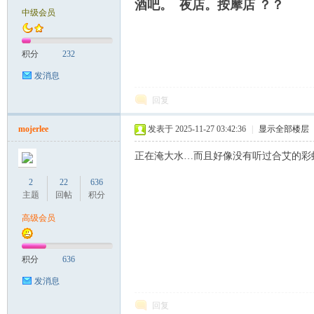
酒吧。 夜店。按摩店 ？？
中级会员
致
积分
232
发消息
回复
mojerlee
发表于 2025-11-27 03:42:36
|
显示全部楼层
正在淹大水…而且好像没有听过合艾的彩
暹
2
22
636
主题
回帖
积分
高级会员
积分
636
发消息
回复