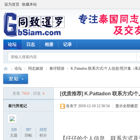
设为首页
收藏本站
论坛
日志
相册
记录
论坛
同志旅游
泰仔陪游
K.Pattadon 联系方式/个人信息/照片集（私
[优质推荐]
K.Pattadon 联系方
查看:
7024
|
回复:
4
同
»
›
›
›
泰污男笔记
发表于 2019-12-10 12:50:54
|
显示全部楼层
329
397
20万
主题
回帖
积分
【仔仔的个人信息、联系方式及