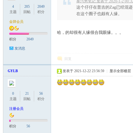
泰污男笔记 发表于 2020-1-2 00:3
4
205
2049
这个仔仔在普吉的Zag已经混
主题
回帖
积分
在这个圈子也颇有人缘。
金牌会员
哈，的却很有人缘很合我眼缘。。。
积分
2049
Sia
发消息
回复
GYLB
发表于 2021-12-22 23:56:59
|
显示全部楼层
0
21
56
主题
回帖
积分
m.
注册会员
积分
56