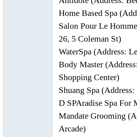
Antidote (Address: Be
Home Based Spa (Addr
Salon Pour Le Homme 
26, 5 Coleman St)
WaterSpa (Address: Le
Sia
Body Master (Address
Shopping Center)
Shuang Spa (Address:
D SPAradise Spa For 
m.
Mandate Grooming (Ad
Arcade)