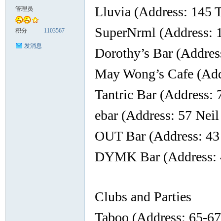
Lluvia (Address: 145 T
管理员
致
SuperNrml (Address: 
积分
1103567
发消息
Dorothy’s Bar (Addres
May Wong’s Cafe (Add
Tantric Bar (Address: 
ebar (Address: 57 Nei
暹
OUT Bar (Address: 43
DYMK Bar (Address: 
Clubs and Parties
Taboo (Address: 65-67