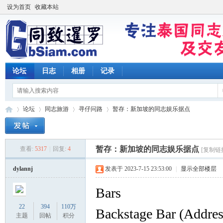
设为首页
收藏本站
论坛
日志
相册
记录
论坛
同志旅游
寻仔问路
暂存：新加坡的同志娱乐据点
暂存：新加坡的同志娱乐据点
查看:
5317
|
回复:
4
[复制链
同
»
›
›
›
dylannj
发表于 2023-7-15 23:53:00
|
显示全部楼层
Bars
22
394
110万
Backstage Bar (Addres
主题
回帖
积分