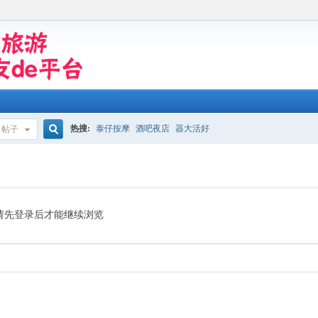
热搜:
泰仔按摩
酒吧夜店
器大活好
帖子
搜
索
请先登录后才能继续浏览