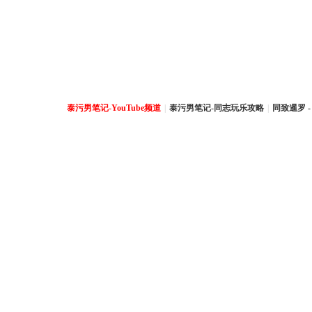
泰污男笔记-YouTube频道
|
泰污男笔记-同志玩乐攻略
|
同致暹罗 -