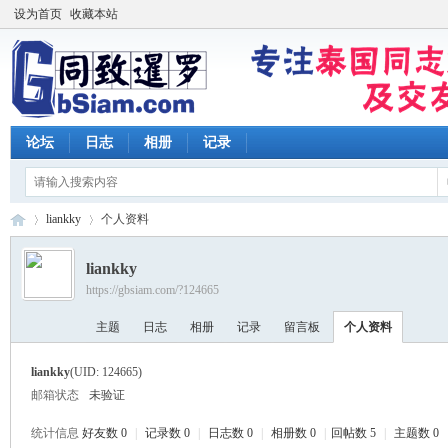
设为首页
收藏本站
论坛
日志
相册
记录
liankky
个人资料
liankky
https://gbsiam.com/?124665
同
›
›
主题
日志
相册
记录
留言板
个人资料
liankky
(UID: 124665)
邮箱状态
未验证
统计信息
好友数 0
|
记录数 0
|
日志数 0
|
相册数 0
|
回帖数 5
|
主题数 0