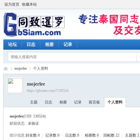
设为首页
收藏本站
论坛
日志
相册
记录
mojerlee
个人资料
mojerlee
https://gbsiam.com/?130524
同
›
›
主题
日志
相册
记录
留言板
个人资料
mojerlee
(UID: 130524)
邮箱状态
未验证
统计信息
好友数 0
|
记录数 0
|
日志数 0
|
相册数 0
|
回帖数 22
|
主题数 2